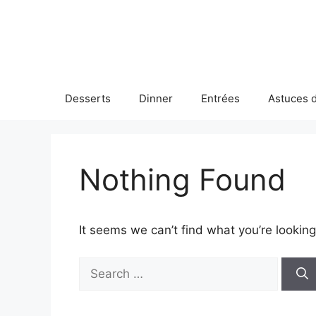
Skip
to
content
Desserts
Dinner
Entrées
Astuces d
Nothing Found
It seems we can’t find what you’re looking
Search
for: