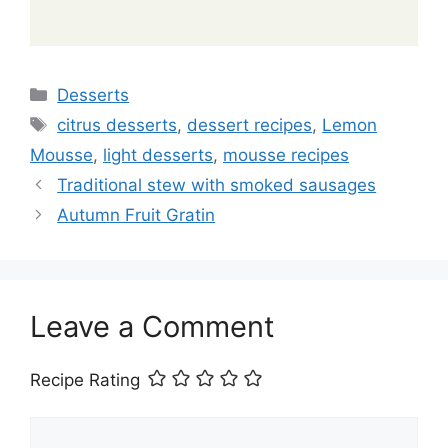
Categories
Desserts
Tags
citrus desserts
,
dessert recipes
,
Lemon
Mousse
,
light desserts
,
mousse recipes
Traditional stew with smoked sausages
Autumn Fruit Gratin
Leave a Comment
Recipe Rating
Comment