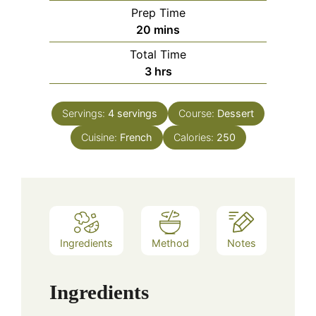
Prep Time
minutes
20
mins
Total Time
hours
3
hrs
Servings:
4
servings
Course:
Dessert
Cuisine:
French
Calories:
250
Ingredients
Method
Notes
Ingredients