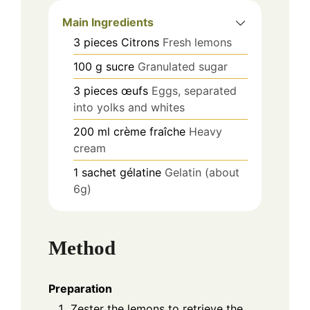
Main Ingredients
3
pieces
Citrons
Fresh lemons
100
g
sucre
Granulated sugar
3
pieces
œufs
Eggs, separated
into yolks and whites
200
ml
crème fraîche
Heavy
cream
1
sachet
gélatine
Gelatin (about
6g)
Method
Preparation
Zester the lemons to retrieve the