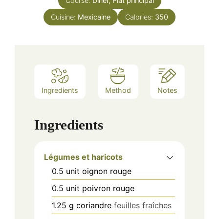
Course:
Dîner, Plat principal
Cuisine:
Mexicaine
Calories:
350
Ingredients
Method
Notes
Ingredients
Légumes et haricots
0.5
unit
oignon rouge
0.5
unit
poivron rouge
1.25
g
coriandre
feuilles fraîches