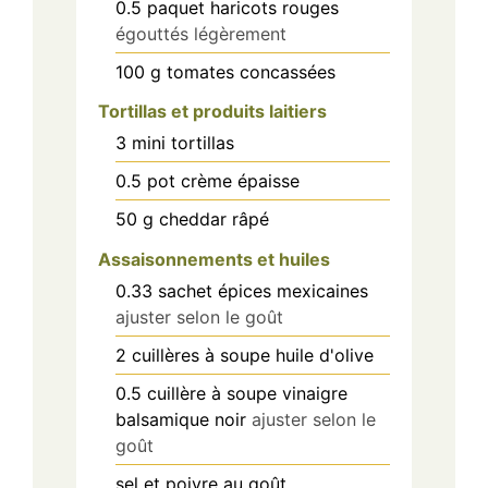
0.5
paquet
haricots rouges
égouttés légèrement
100
g
tomates concassées
Tortillas et produits laitiers
3
mini
tortillas
0.5
pot
crème épaisse
50
g
cheddar râpé
Assaisonnements et huiles
0.33
sachet
épices mexicaines
ajuster selon le goût
2
cuillères à soupe
huile d'olive
0.5
cuillère à soupe
vinaigre
balsamique noir
ajuster selon le
goût
sel et poivre
au goût