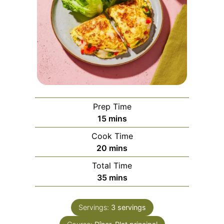
Prep Time
minutes
15
mins
Cook Time
minutes
20
mins
Total Time
minutes
35
mins
Servings:
3
servings