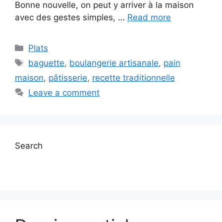
Bonne nouvelle, on peut y arriver à la maison
avec des gestes simples, …
Read more
Categories
Plats
Tags
baguette
,
boulangerie artisanale
,
pain
maison
,
pâtisserie
,
recette traditionnelle
Leave a comment
Search