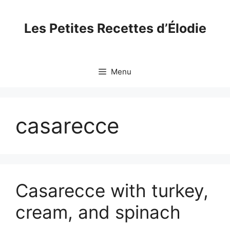
Skip
to
Les Petites Recettes d’Élodie
content
Menu
casarecce
Casarecce with turkey,
cream, and spinach