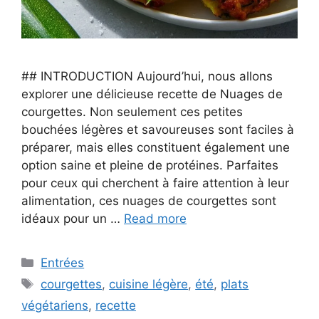
## INTRODUCTION Aujourd’hui, nous allons
explorer une délicieuse recette de Nuages de
courgettes. Non seulement ces petites
bouchées légères et savoureuses sont faciles à
préparer, mais elles constituent également une
option saine et pleine de protéines. Parfaites
pour ceux qui cherchent à faire attention à leur
alimentation, ces nuages de courgettes sont
idéaux pour un …
Read more
Categories
Entrées
Tags
courgettes
,
cuisine légère
,
été
,
plats
végétariens
,
recette