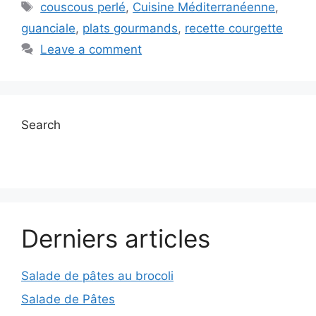
Tags
couscous perlé
,
Cuisine Méditerranéenne
,
guanciale
,
plats gourmands
,
recette courgette
Leave a comment
Search
Derniers articles
Salade de pâtes au brocoli
Salade de Pâtes