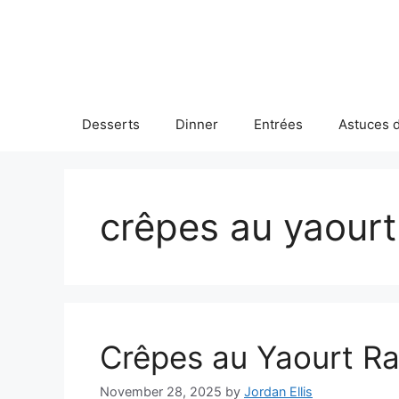
Skip
to
content
Desserts
Dinner
Entrées
Astuces d
crêpes au yaourt
Crêpes au Yaourt R
November 28, 2025
by
Jordan Ellis