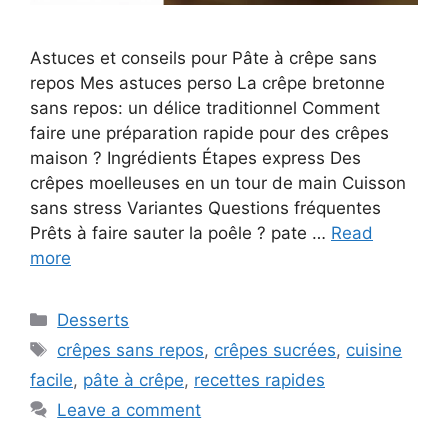
Astuces et conseils pour Pâte à crêpe sans
repos Mes astuces perso La crêpe bretonne
sans repos: un délice traditionnel Comment
faire une préparation rapide pour des crêpes
maison ? Ingrédients Étapes express Des
crêpes moelleuses en un tour de main Cuisson
sans stress Variantes Questions fréquentes
Prêts à faire sauter la poêle ? pate …
Read
more
Categories
Desserts
Tags
crêpes sans repos
,
crêpes sucrées
,
cuisine
facile
,
pâte à crêpe
,
recettes rapides
Leave a comment