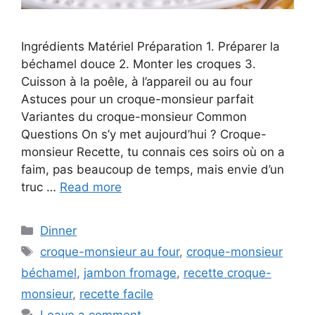
Ingrédients Matériel Préparation 1. Préparer la
béchamel douce 2. Monter les croques 3.
Cuisson à la poêle, à l’appareil ou au four
Astuces pour un croque-monsieur parfait
Variantes du croque-monsieur Common
Questions On s’y met aujourd’hui ? Croque-
monsieur Recette, tu connais ces soirs où on a
faim, pas beaucoup de temps, mais envie d’un
truc …
Read more
Categories
Dinner
Tags
croque-monsieur au four
,
croque-monsieur
béchamel
,
jambon fromage
,
recette croque-
monsieur
,
recette facile
Leave a comment