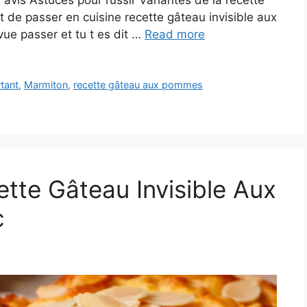
 avis Astuces pour russir Variantes de la recette
 de passer en cuisine recette gâteau invisible aux
ue passer et tu t es dit …
Read more
tant
,
Marmiton
,
recette gâteau aux pommes
tte Gâteau Invisible Aux
c