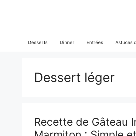
Skip
to
content
Desserts
Dinner
Entrées
Astuces d
Dessert léger
Recette de Gâteau I
Marmiton : Simple e