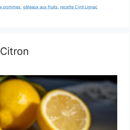
aux pommes
,
gâteaux aux fruits
,
recette Cyril Lignac
Citron