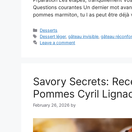
Prparation Les étapes, tranquillement Vos
Questions courantes Un dernier mot avant
pommes marmiton, tu l as peut être déjà v
Categories
Desserts
Tags
Dessert léger
,
gâteau invisible
,
gâteau réconfor
Leave a comment
Savory Secrets: Rece
Pommes Cyril Ligna
February 26, 2026
by