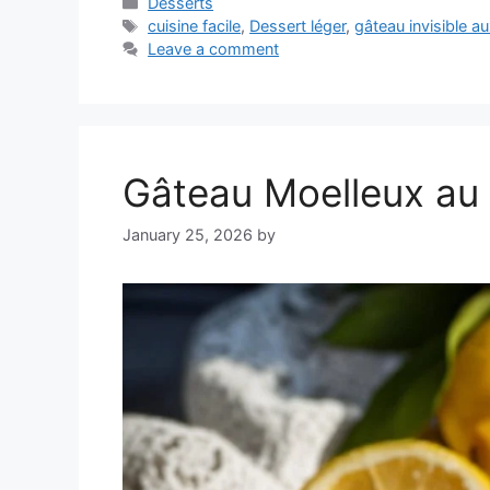
Categories
Desserts
Tags
cuisine facile
,
Dessert léger
,
gâteau invisible 
Leave a comment
Gâteau Moelleux au 
January 25, 2026
by