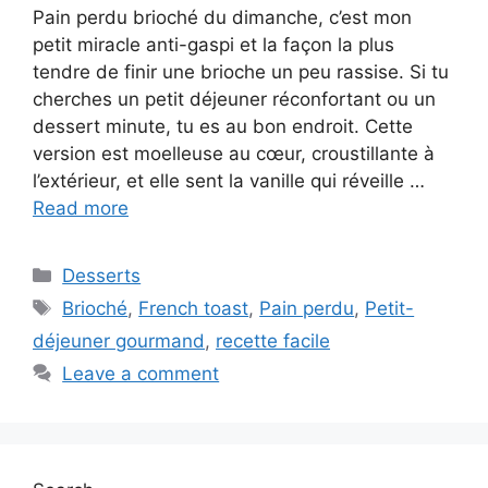
Pain perdu brioché du dimanche, c’est mon
petit miracle anti-gaspi et la façon la plus
tendre de finir une brioche un peu rassise. Si tu
cherches un petit déjeuner réconfortant ou un
dessert minute, tu es au bon endroit. Cette
version est moelleuse au cœur, croustillante à
l’extérieur, et elle sent la vanille qui réveille …
Read more
Categories
Desserts
Tags
Brioché
,
French toast
,
Pain perdu
,
Petit-
déjeuner gourmand
,
recette facile
Leave a comment