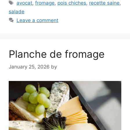
Tags
avocat
,
fromage
,
pois chiches
,
recette saine
,
salade
Leave a comment
Planche de fromage
January 25, 2026
by