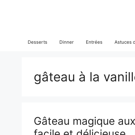
Skip
to
content
Desserts
Dinner
Entrées
Astuces d
gâteau à la vanil
Gâteau magique aux 
facile et délicieuse