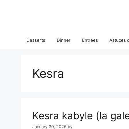
Skip
to
content
Desserts
Dinner
Entrées
Astuces d
Kesra
Kesra kabyle (la gal
January 30, 2026
by