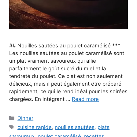
## Nouilles sautées au poulet caramélisé ***
Les nouilles sautées au poulet caramélisé sont
un plat vraiment savoureux qui allie
parfaitement le goût sucré du miel et la
tendreté du poulet. Ce plat est non seulement
délicieux, mais il peut également être préparé
rapidement, ce qui le rend idéal pour les soirées
chargées. En intégrant …
Read more
Categories
Dinner
Tags
cuisine rapide
,
nouilles sautées
,
plats
savoureux
,
poulet caramélisé
,
recettes