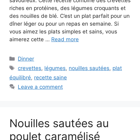
savoureux. Cette recette combine des crevettes
riches en protéines, des légumes croquants et
des nouilles de blé. C’est un plat parfait pour un
dîner léger ou pour un repas en semaine. Si
vous aimez les plats simples et sains, vous
aimerez cette …
Read more
Categories
Dinner
Tags
crevettes
,
légumes
,
nouilles sautées
,
plat
équilibré
,
recette saine
Leave a comment
Nouilles sautées au
poulet caramélisé