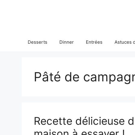
Skip
to
content
Desserts
Dinner
Entrées
Astuces d
Pâté de campag
Recette délicieuse 
maison à essayer !