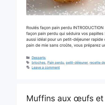
Roulés façon pain perdu INTRODUCTION D
façon pain perdu qui séduira vos papilles 
aussi idéal pour un petit-déjeuner rapide 
pain de mie sans croûte, vous préparez u
Categories
Desserts
Tags
brioches
,
Pain perdu
,
petit-déjeuner
,
recette d
Leave a comment
Muffins aux œufs et