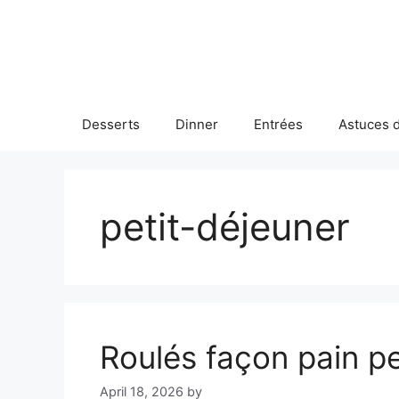
Skip
to
content
Desserts
Dinner
Entrées
Astuces d
petit-déjeuner
Roulés façon pain p
April 18, 2026
by