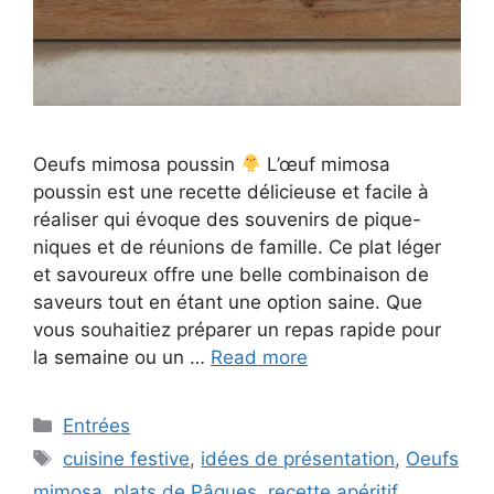
Oeufs mimosa poussin
L’œuf mimosa
poussin est une recette délicieuse et facile à
réaliser qui évoque des souvenirs de pique-
niques et de réunions de famille. Ce plat léger
et savoureux offre une belle combinaison de
saveurs tout en étant une option saine. Que
vous souhaitiez préparer un repas rapide pour
la semaine ou un …
Read more
Categories
Entrées
Tags
cuisine festive
,
idées de présentation
,
Oeufs
mimosa
,
plats de Pâques
,
recette apéritif