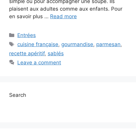
simple ou pour accompagner une soupe. Ils
plaisent aux adultes comme aux enfants. Pour
en savoir plus …
Read more
Categories
Entrées
Tags
cuisine française
,
gourmandise
,
parmesan
,
recette apéritif
,
sablés
Leave a comment
Search