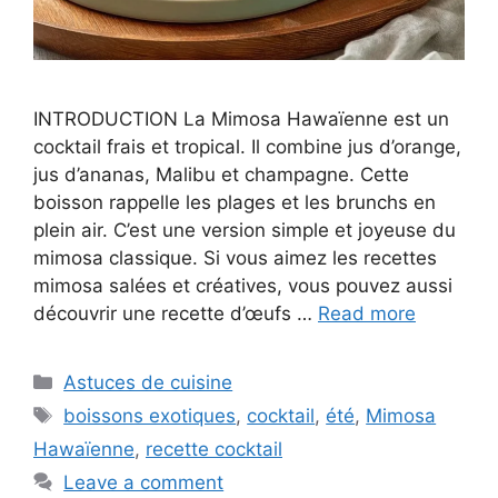
INTRODUCTION La Mimosa Hawaïenne est un
cocktail frais et tropical. Il combine jus d’orange,
jus d’ananas, Malibu et champagne. Cette
boisson rappelle les plages et les brunchs en
plein air. C’est une version simple et joyeuse du
mimosa classique. Si vous aimez les recettes
mimosa salées et créatives, vous pouvez aussi
découvrir une recette d’œufs …
Read more
Categories
Astuces de cuisine
Tags
boissons exotiques
,
cocktail
,
été
,
Mimosa
Hawaïenne
,
recette cocktail
Leave a comment