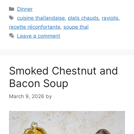
Categories
Dinner
Tags
cuisine thaïlandaise
,
plats chauds
,
raviolis
,
recette réconfortante
,
soupe thaï
Leave a comment
Smoked Chestnut and
Bacon Soup
March 9, 2026
by