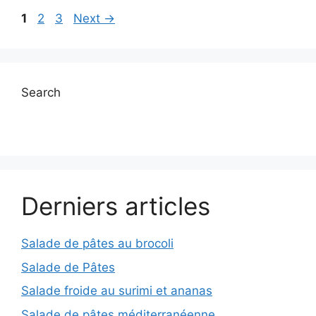
Page
Page
Page
1
2
3
Next
→
Search
Derniers articles
Salade de pâtes au brocoli
Salade de Pâtes
Salade froide au surimi et ananas
Salade de pâtes méditerranéenne