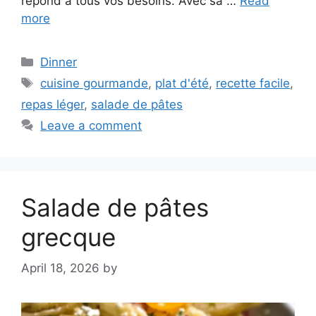
répond à tous vos besoins. Avec sa …
Read
more
Categories
Dinner
Tags
cuisine gourmande
,
plat d'été
,
recette facile
,
repas léger
,
salade de pâtes
Leave a comment
Salade de pâtes
grecque
April 18, 2026
by