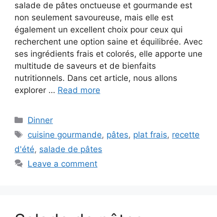
salade de pâtes onctueuse et gourmande est
non seulement savoureuse, mais elle est
également un excellent choix pour ceux qui
recherchent une option saine et équilibrée. Avec
ses ingrédients frais et colorés, elle apporte une
multitude de saveurs et de bienfaits
nutritionnels. Dans cet article, nous allons
explorer …
Read more
Categories
Dinner
Tags
cuisine gourmande
,
pâtes
,
plat frais
,
recette
d'été
,
salade de pâtes
Leave a comment