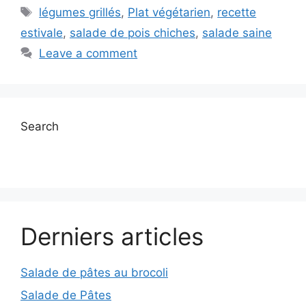
Tags
légumes grillés
,
Plat végétarien
,
recette
estivale
,
salade de pois chiches
,
salade saine
Leave a comment
Search
Derniers articles
Salade de pâtes au brocoli
Salade de Pâtes