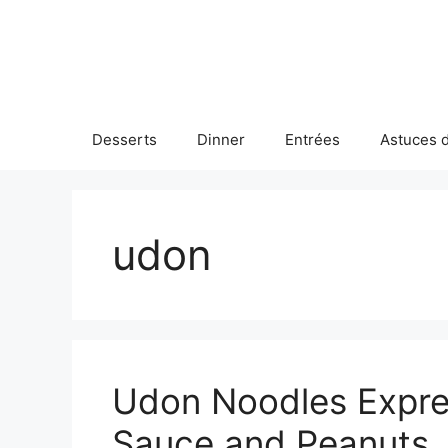
Skip
to
content
Desserts
Dinner
Entrées
Astuces d
udon
Udon Noodles Expres
Sauce and Peanuts