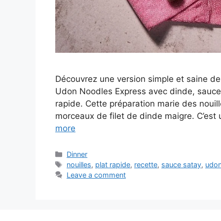
Découvrez une version simple et saine d
Udon Noodles Express avec dinde, sauce s
rapide. Cette préparation marie des nouil
morceaux de filet de dinde maigre. C’est
more
Categories
Dinner
Tags
nouilles
,
plat rapide
,
recette
,
sauce satay
,
udo
Leave a comment