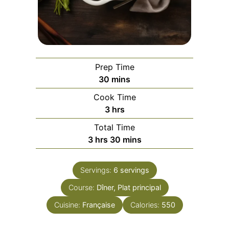
Prep Time
minutes
30
mins
Cook Time
hours
3
hrs
Total Time
hours
minutes
3
hrs
30
mins
Servings:
6
servings
Course:
Dîner, Plat principal
Cuisine:
Française
Calories:
550