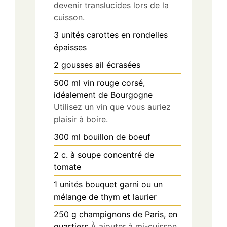
devenir translucides lors de la
cuisson.
3
unités
carottes en rondelles
épaisses
2
gousses
ail écrasées
500
ml
vin rouge corsé,
idéalement de Bourgogne
Utilisez un vin que vous auriez
plaisir à boire.
300
ml
bouillon de boeuf
2
c. à soupe
concentré de
tomate
1
unités
bouquet garni ou un
mélange de thym et laurier
250
g
champignons de Paris, en
quartiers
À ajouter à mi-cuisson.