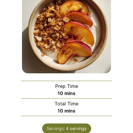
Prep Time
minutes
10
mins
Total Time
minutes
10
mins
Servings:
4
servings