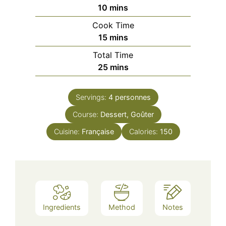
minutes
10
mins
Cook Time
minutes
15
mins
Total Time
minutes
25
mins
Servings:
4
personnes
Course:
Dessert, Goûter
Cuisine:
Française
Calories:
150
Ingredients
Method
Notes