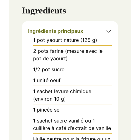
Ingredients
Ingrédients principaux
1
pot
yaourt nature (125 g)
2
pots
farine (mesure avec le
pot de yaourt)
1/2
pot
sucre
1
unité
oeuf
1
sachet
levure chimique
(environ 10 g)
1
pincée
sel
1
sachet
sucre vanillé ou 1
cuillère à café d’extrait de vanille
Huile neutre pour la friture ou un