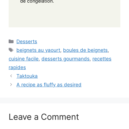
de congélation.
Categories
Desserts
Tags
beignets au yaourt
,
boules de beignets
,
cuisine facile
,
desserts gourmands
,
recettes
rapides
Taktouka
A recipe as fluffy as desired
Leave a Comment