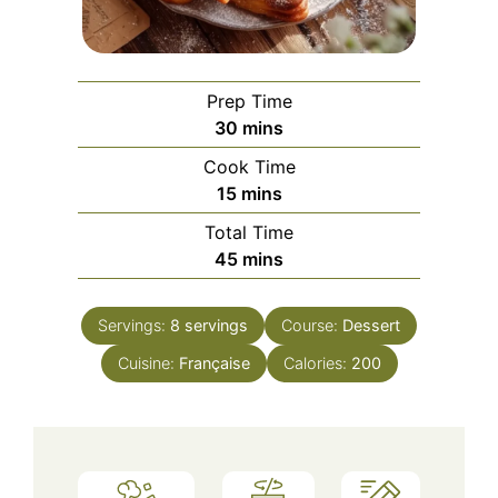
Prep Time
minutes
30
mins
Cook Time
minutes
15
mins
Total Time
minutes
45
mins
Servings:
8
servings
Course:
Dessert
Cuisine:
Française
Calories:
200