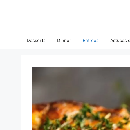
Skip
to
content
Desserts
Dinner
Entrées
Astuces d