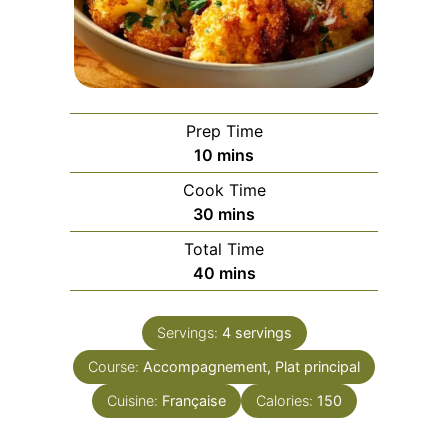
Prep Time
minutes
10
mins
Cook Time
minutes
30
mins
Total Time
minutes
40
mins
Servings:
4
servings
Course:
Accompagnement, Plat principal
Cuisine:
Française
Calories:
150