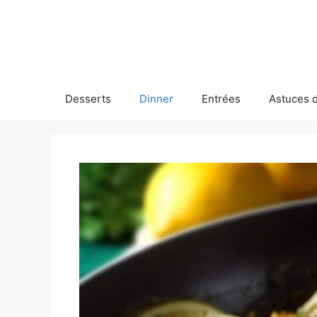
Skip
to
content
Desserts
Dinner
Entrées
Astuces d