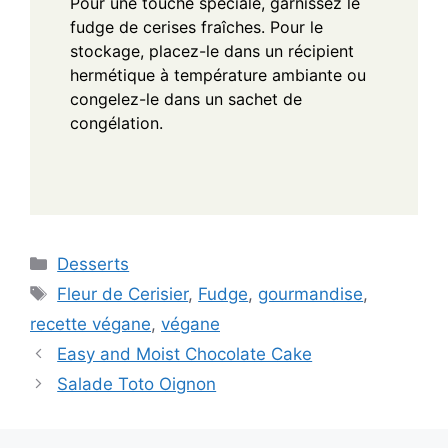
Pour une touche spéciale, garnissez le
fudge de cerises fraîches. Pour le
stockage, placez-le dans un récipient
hermétique à température ambiante ou
congelez-le dans un sachet de
congélation.
Categories
Desserts
Tags
Fleur de Cerisier
,
Fudge
,
gourmandise
,
recette végane
,
végane
Easy and Moist Chocolate Cake
Salade Toto Oignon