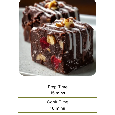
Prep Time
minutes
15
mins
Cook Time
minutes
10
mins