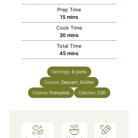
Prep Time
minutes
15
mins
Cook Time
minutes
30
mins
Total Time
minutes
45
mins
Servings:
8
parts
Course:
Dessert, Goûter
Cuisine:
Française
Calories:
230