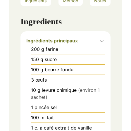
Ingredients
Method
Notes
Ingredients
Ingrédients principaux
200
g
farine
150
g
sucre
100
g
beurre fondu
3
œufs
10
g
levure chimique
(environ 1
sachet)
1
pincée
sel
100
ml
lait
1
c. à café
extrait de vanille