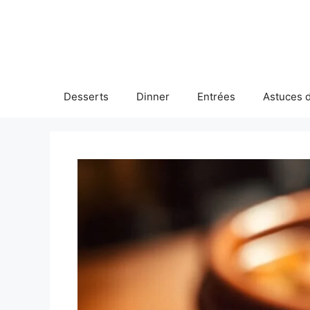
Skip
to
content
Desserts
Dinner
Entrées
Astuces d