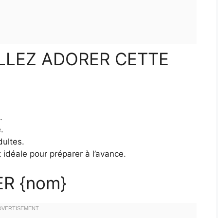
LLEZ ADORER CETTE
.
.
dultes.
t idéale pour préparer à l’avance.
R {nom}