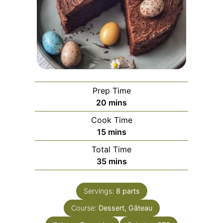
Prep Time
minutes
20
mins
Cook Time
minutes
15
mins
Total Time
minutes
35
mins
Servings:
8
parts
Course:
Dessert, Gâteau