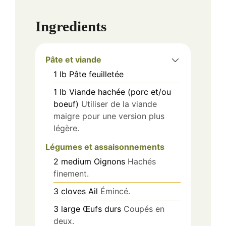
Ingredients
Pâte et viande
1
lb
Pâte feuilletée
1
lb
Viande hachée (porc et/ou
boeuf)
Utiliser de la viande
maigre pour une version plus
légère.
Légumes et assaisonnements
2
medium
Oignons
Hachés
finement.
3
cloves
Ail
Émincé.
3
large
Œufs durs
Coupés en
deux.