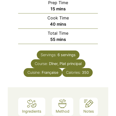
Prep Time
minutes
15
mins
Cook Time
minutes
40
mins
Total Time
minutes
55
mins
Servings:
6
servings
Course:
Dîner, Plat principal
Cuisine:
Française
Calories:
350
Ingredients
Method
Notes