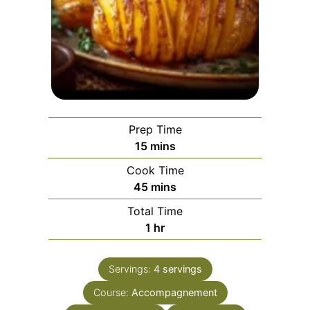
Prep Time
minutes
15
mins
Cook Time
minutes
45
mins
Total Time
hour
1
hr
Servings:
4
servings
Course:
Accompagnement