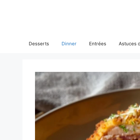
Skip
to
content
Desserts
Dinner
Entrées
Astuces d