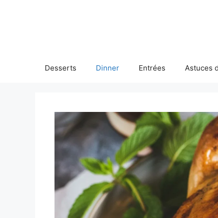
Skip
to
content
Desserts
Dinner
Entrées
Astuces d