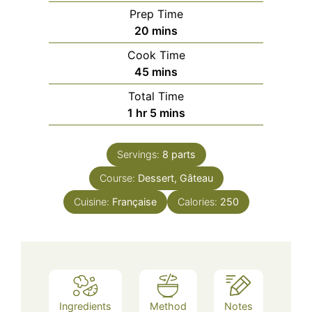
Prep Time
minutes
20
mins
Cook Time
minutes
45
mins
Total Time
hour
minutes
1
hr
5
mins
Servings:
8
parts
Course:
Dessert, Gâteau
Cuisine:
Française
Calories:
250
Ingredients
Method
Notes