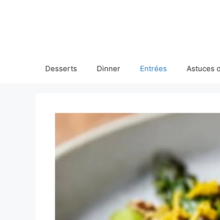
Skip
to
content
Desserts
Dinner
Entrées
Astuces d