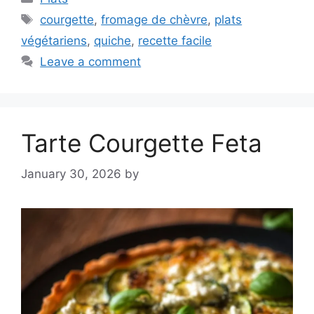
Tags
courgette
,
fromage de chèvre
,
plats
végétariens
,
quiche
,
recette facile
Leave a comment
Tarte Courgette Feta
January 30, 2026
by