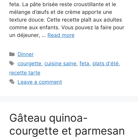
feta. La pâte brisée reste croustillante et le
mélange d’œufs et de crème apporte une
texture douce. Cette recette plaît aux adultes
comme aux enfants. Vous pouvez la faire pour
un déjeuner, …
Read more
Categories
Dinner
Tags
courgette
,
cuisine saine
,
feta
,
plats d'été
,
recette tarte
Leave a comment
Gâteau quinoa-
courgette et parmesan