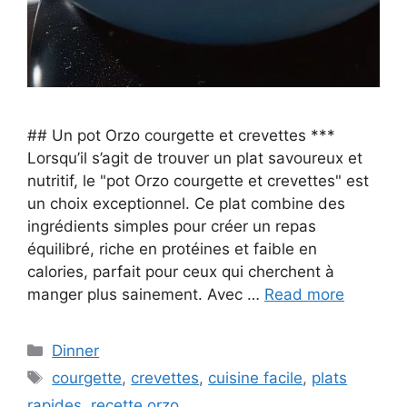
## Un pot Orzo courgette et crevettes ***
Lorsqu’il s’agit de trouver un plat savoureux et
nutritif, le "pot Orzo courgette et crevettes" est
un choix exceptionnel. Ce plat combine des
ingrédients simples pour créer un repas
équilibré, riche en protéines et faible en
calories, parfait pour ceux qui cherchent à
manger plus sainement. Avec …
Read more
Categories
Dinner
Tags
courgette
,
crevettes
,
cuisine facile
,
plats
rapides
,
recette orzo