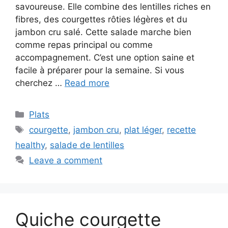
savoureuse. Elle combine des lentilles riches en
fibres, des courgettes rôties légères et du
jambon cru salé. Cette salade marche bien
comme repas principal ou comme
accompagnement. C’est une option saine et
facile à préparer pour la semaine. Si vous
cherchez …
Read more
Categories
Plats
Tags
courgette
,
jambon cru
,
plat léger
,
recette
healthy
,
salade de lentilles
Leave a comment
Quiche courgette