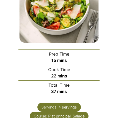
Prep Time
minutes
15
mins
Cook Time
minutes
22
mins
Total Time
minutes
37
mins
Servings:
4
servings
Course:
Plat principal, Salade