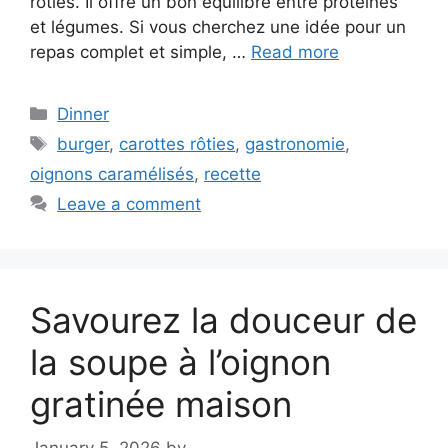
rôties. Il offre un bon équilibre entre protéines
et légumes. Si vous cherchez une idée pour un
repas complet et simple, …
Read more
Categories
Dinner
Tags
burger
,
carottes rôties
,
gastronomie
,
oignons caramélisés
,
recette
Leave a comment
Savourez la douceur de
la soupe à l’oignon
gratinée maison