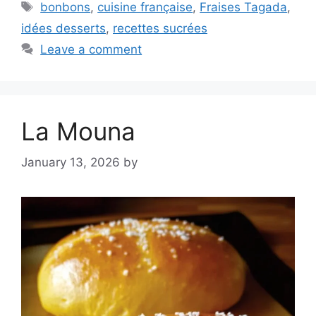
Tags
bonbons
,
cuisine française
,
Fraises Tagada
,
idées desserts
,
recettes sucrées
Leave a comment
La Mouna
January 13, 2026
by