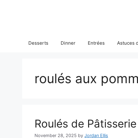
Skip
to
content
Desserts
Dinner
Entrées
Astuces d
roulés aux pom
Roulés de Pâtisseri
November 28, 2025
by
Jordan Ellis