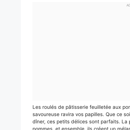
Les roulés de pâtisserie feuilletée aux po
savoureuse ravira vos papilles. Que ce soi
dîner, ces petits délices sont parfaits. La
pommes, et ensemble, ils créent un mélang