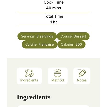
Cook Time
minutes
40
mins
Total Time
hour
1
hr
Servings:
8
servings
Course:
Dessert
Cuisine:
Française
Calories:
300
Ingredients
Method
Notes
Ingredients