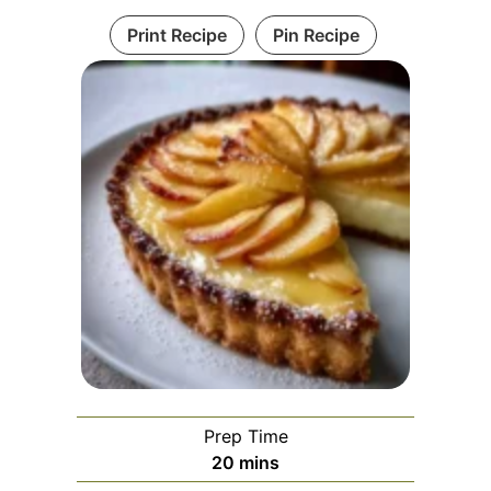
Print Recipe
Pin Recipe
Prep Time
minutes
20
mins