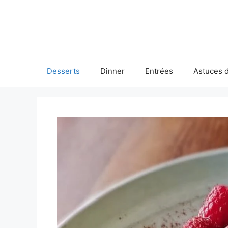
Skip
to
content
Desserts
Dinner
Entrées
Astuces d