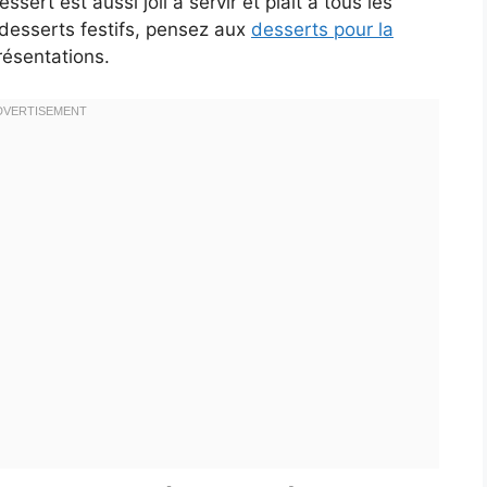
ert est aussi joli à servir et plaît à tous les
 desserts festifs, pensez aux
desserts pour la
présentations.