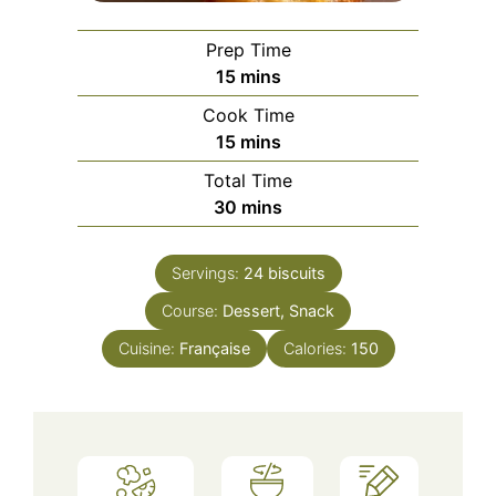
Prep Time
minutes
15
mins
Cook Time
minutes
15
mins
Total Time
minutes
30
mins
Servings:
24
biscuits
Course:
Dessert, Snack
Cuisine:
Française
Calories:
150